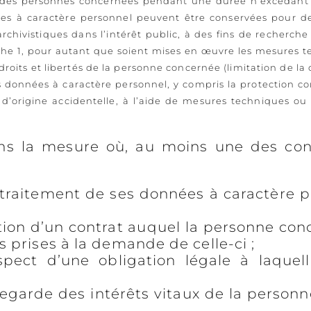
n des personnes concernées pendant une durée n’excédant 
onnées à caractère personnel peuvent être conservées pour 
rchivistiques dans l’intérêt public, à des fins de recherche
aphe 1, pour autant que soient mises en œuvre les mesures t
roits et libertés de la personne concernée (limitation de la 
es données à caractère personnel, y compris la protection co
ts d’origine accidentelle, à l’aide de mesures techniques o
dans la mesure où, au moins une des con
 traitement de ses données à caractère 
ution d’un contrat auquel la personne con
 prises à la demande de celle-ci ;
spect d’une obligation légale à laquel
uvegarde des intérêts vitaux de la perso