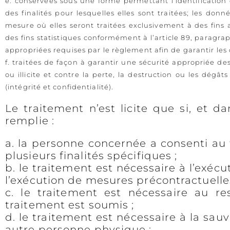
e. conservées sous une forme permettant l’identificatio
des finalités pour lesquelles elles sont traitées; les d
mesure où elles seront traitées exclusivement à des fins a
des fins statistiques conformément à l’article 89, paragr
appropriées requises par le règlement afin de garantir les d
f. traitées de façon à garantir une sécurité appropriée d
ou illicite et contre la perte, la destruction ou les dégâ
(intégrité et confidentialité).
Le traitement n’est licite que si, et 
remplie :
a. la personne concernée a consenti au
plusieurs finalités spécifiques ;
b. le traitement est nécessaire à l’exéc
l’exécution de mesures précontractuelles
c. le traitement est nécessaire au re
traitement est soumis ;
d. le traitement est nécessaire à la sa
autre personne physique ;