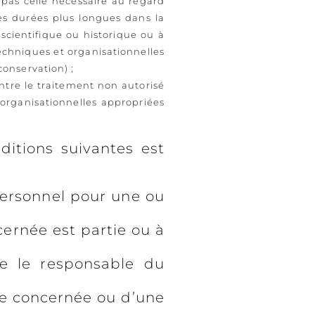
pas celle nécessaire au regard
des durées plus longues dans la
 scientifique ou historique ou à
echniques et organisationnelles
conservation) ;
ntre le traitement non autorisé
u organisationnelles appropriées
ditions suivantes est
personnel pour une ou
cernée est partie ou à
le le responsable du
nne concernée ou d’une