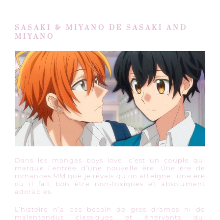
SASAKI & MIYANO DE SASAKI AND
MIYANO
Dans les mangas boys love, c’est un couple qui
marque l’entrée d’une nouvelle ère. Une ère de
romances MM que je rêvais qu’on atteigne : une ère
où il fait bon être non-toxiques et absolument
adorables.
L’histoire n’a pas besoin de gros drames ni de
malentendus classiques et énervants qui