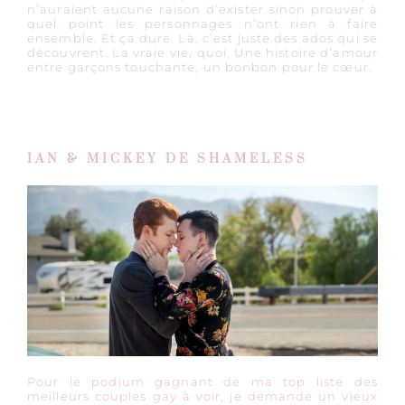
n’auraient aucune raison d’exister sinon prouver à
quel point les personnages n’ont rien à faire
ensemble. Et ça dure. Là, c’est juste des ados qui se
découvrent. La vraie vie, quoi. Une histoire d’amour
entre garçons touchante, un bonbon pour le cœur.
IAN & MICKEY DE SHAMELESS
Pour le podium gagnant de ma top liste des
meilleurs couples gay à voir, je demande un vieux