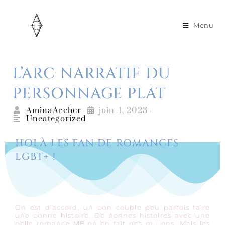
Menu
L’ARC NARRATIF DU
PERSONNAGE PLAT
AminaArcher
juin 4, 2023
•
•
Uncategorized
HOLÀ LES FAN DE ROMANCES
LGBT+ !
On est d’accord, un bon couple peu parfois faire
une bonne histoire. De bonnes histoires avec une
belle romance MF on en fait des millions. Mais les