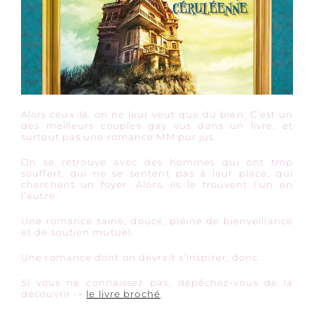
Alors ceux-là, on ne leur veut que du bien. C’est un
des meilleurs couples gay vus dans un livre, et
surtout pas une romance MM pur jus.
On se retrouve avec des hommes qui ont trop
souffert, qui ne se sentent pas à leur place, qui
cherchent un foyer. Alors, ils le trouvent l’un en
l’autre.
Une romance saine, douce, pleine de bienveillance
et de soutien mutuel.
Une romance dont on devrait s’inspirer, donc.
Si vous ne connaissez pas, dépêchez-vous de la
découvrir ->
le livre broché
.