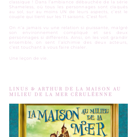
classique ! Dans l’ambiance débauchée de la série
Shameless, où tous les personnages sont claqués
au sol, sur au moins UN de leurs aspects, c’est le
couple qui tient sur les 11 saisons. C’est fort.
On n’a jamais vu une relation si puissante, malgré
son environnement compliqué et ses deux
personnages si différents. Ainsi, on les voit grandir
ensemble, on sent l’alchimie des deux acteurs,
c’est touchant à vous faire chialer.
Une leçon de vie.
LINUS & ARTHUR DE LA MAISON AU
MILIEU DE LA MER CÉRULÉENNE