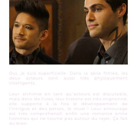
Oui, je suis superficielle. Dans la série filmée, les
deux acteurs sont aussi très physiquement
intelligents.
Leur alchimie en tant qu’acteurs est discutable,
mais dans les livres, leur histoire est très mignonne,
elle supporte à la fois le développement de
l’intrigue et des persos, le must ! Leur entourage
est très compréhensif, enfin une romance entre
hommes qui ne tourne pas autour du rejet. Ça fait
du bien.