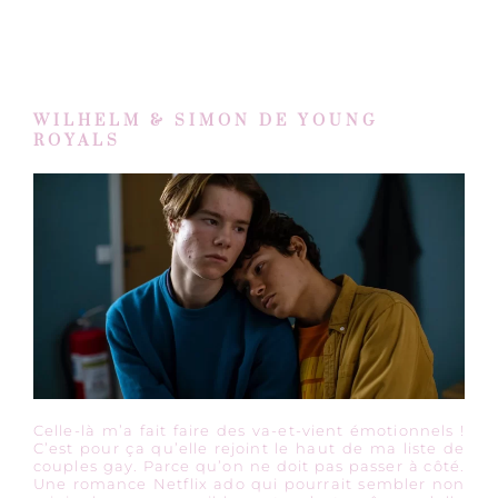
WILHELM & SIMON DE YOUNG
ROYALS
Celle-là m’a fait faire des va-et-vient émotionnels !
C’est pour ça qu’elle rejoint le haut de ma liste de
couples gay. Parce qu’on ne doit pas passer à côté.
Une romance Netflix ado qui pourrait sembler non