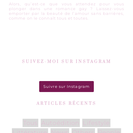
Alors, qu’est-ce que vous attendez pour vous
plonger dans une romance gay ? Laissez-vous
emporter par la beauté de l’amour sans barrières,
comme on le connaît tous et toutes.
SUIVEZ-MOI SUR INSTAGRAM
Suivre sur Instagram
ARTICLES RÉCENTS
Tous
Autoédition
Lifestyle
Littérature
News
Others
People