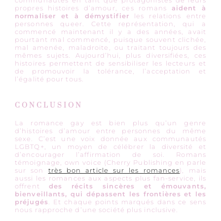
communautés en tant que protagonistes de leurs
propres histoires d’amour, ces romans
aident à
normaliser et à démystifier
les relations entre
personnes queer. Cette représentation, qui a
commencé maintenant il y a des années, avait
pourtant mal commencé, puisque souvent clichée,
mal amenée, maladroite, ou traitant toujours des
mêmes sujets. Aujourd’hui, plus diversifiées, ces
histoires permettent de sensibiliser les lecteurs et
de promouvoir la tolérance, l’acceptation et
l’égalité pour tous.
CONCLUSION
La romance gay est bien plus qu’un genre
d’histoires d’amour entre personnes du même
sexe. C’est une voix donnée aux communautés
LGBTQ+, un moyen de célébrer la diversité et
d’encourager l’affirmation de soi. Romans
témoignage, own voice (Cherry Publishing en parle
sur son
très bon article sur les romances
), mais
aussi les romances aux aspects plus fan-service, ils
offrent
des récits sincères et émouvants,
bienveillants, qui dépassent les frontières et les
préjugés
. Et chaque points marqués dans ce sens
nous rapproche d’une société plus inclusive.