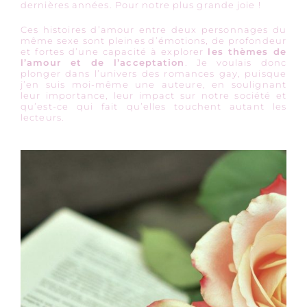
dernières années. Pour notre plus grande joie !
Ces histoires d’amour entre deux personnages du
même sexe sont pleines d’émotions, de profondeur
et fortes d’une capacité à explorer
les thèmes de
l’amour et de l’acceptation
. Je voulais donc
plonger dans l’univers des romances gay, puisque
j’en suis moi-même une auteure, en soulignant
leur importance, leur impact sur notre société et
qu’est-ce qui fait qu’elles touchent autant les
lecteurs.