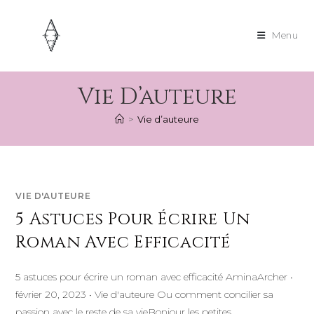
Skip
to
Menu
content
Vie D’auteure
>
Vie d’auteure
VIE D'AUTEURE
5 Astuces Pour Écrire Un
Roman Avec Efficacité
5 astuces pour écrire un roman avec efficacité AminaArcher •
février 20, 2023 • Vie d'auteure Ou comment concilier sa
passion avec le reste de sa vieBonjour les petites