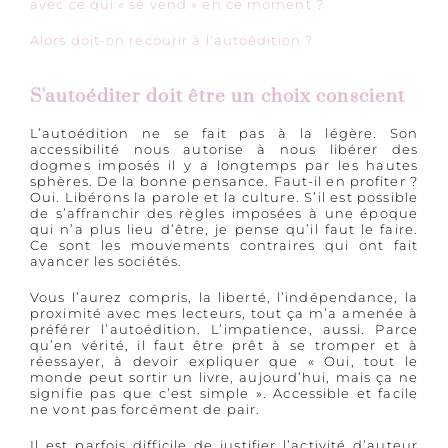
avec ce qui « se vend » en ce moment ?
Alors doit-on recourir à l’autoédition ?
S'autoéditer doit être un choix conscient
L’autoédition ne se fait pas à la légère. Son
accessibilité nous autorise à nous libérer des
dogmes imposés il y a longtemps par les hautes
sphères. De la bonne pensance. Faut-il en profiter ?
Oui. Libérons la parole et la culture. S’il est possible
de s’affranchir des règles imposées à une époque
qui n’a plus lieu d’être, je pense qu’il faut le faire.
Ce sont les mouvements contraires qui ont fait
avancer les sociétés.
Vous l’aurez compris, la liberté, l’indépendance, la
proximité avec mes lecteurs, tout ça m’a amenée à
préférer l’autoédition. L’impatience, aussi. Parce
qu’en vérité, il faut être prêt à se tromper et à
réessayer, à devoir expliquer que « Oui, tout le
monde peut sortir un livre, aujourd’hui, mais ça ne
signifie pas que c’est simple ». Accessible et facile
ne vont pas forcément de pair.
Il est parfois difficile de justifier l’activité d’auteur