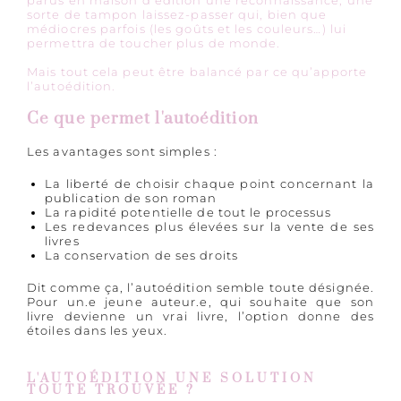
parus en maison d’édition une reconnaissance, une
sorte de tampon laissez-passer qui, bien que
médiocres parfois (les goûts et les couleurs…) lui
permettra de toucher plus de monde.
Mais tout cela peut être balancé par ce qu’apporte
l’autoédition.
Ce que permet l'autoédition
Les avantages sont simples :
La liberté de choisir chaque point concernant la
publication de son roman
La rapidité potentielle de tout le processus
Les redevances plus élevées sur la vente de ses
livres
La conservation de ses droits
Dit comme ça, l’autoédition semble toute désignée.
Pour un.e jeune auteur.e, qui souhaite que son
livre devienne un vrai livre, l’option donne des
étoiles dans les yeux.
L'AUTOÉDITION UNE SOLUTION
TOUTE TROUVÉE ?