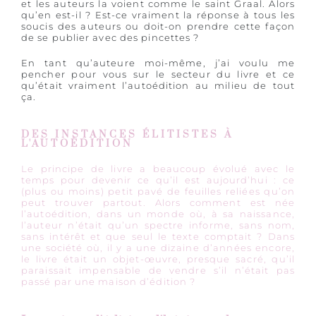
et les auteurs la voient comme le saint Graal. Alors
qu’en est-il ? Est-ce vraiment la réponse à tous les
soucis des auteurs ou doit-on prendre cette façon
de se publier avec des pincettes ?
En tant qu’auteure moi-même, j’ai voulu me
pencher pour vous sur le secteur du livre et ce
qu’était vraiment l’autoédition au milieu de tout
ça.
DES INSTANCES ÉLITISTES À
L'AUTOÉDITION
Le principe de livre a beaucoup évolué avec le
temps pour devenir ce qu’il est aujourd’hui : ce
(plus ou moins) petit pavé de feuilles reliées qu’on
peut trouver partout. Alors comment est née
l’autoédition, dans un monde où, à sa naissance,
l’auteur n’était qu’un spectre informe, sans nom,
sans intérêt et que seul le texte comptait ? Dans
une société où, il y a une dizaine d’années encore,
le livre était un objet-œuvre, presque sacré, qu’il
paraissait impensable de vendre s’il n’était pas
passé par une maison d’édition ?