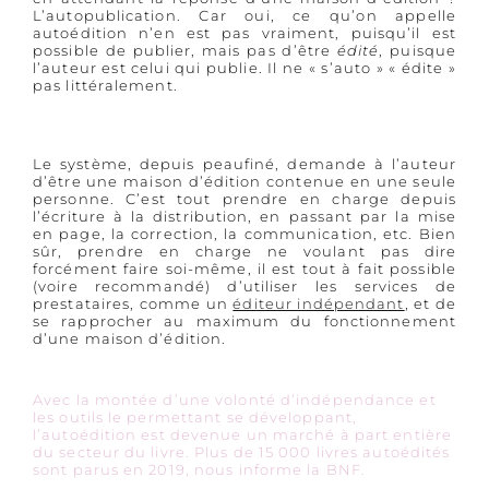
L’autopublication. Car oui, ce qu’on appelle
autoédition n’en est pas vraiment, puisqu’il est
possible de publier, mais pas d’être
édité
, puisque
l’auteur est celui qui publie. Il ne « s’auto » « édite »
pas littéralement.
Le système, depuis peaufiné, demande à l’auteur
d’être une maison d’édition contenue en une seule
personne. C’est tout prendre en charge depuis
l’écriture à la distribution, en passant par la mise
en page, la correction, la communication, etc. Bien
sûr, prendre en charge ne voulant pas dire
forcément faire soi-même, il est tout à fait possible
(voire recommandé) d’utiliser les services de
prestataires, comme un
éditeur indépendant
, et de
se rapprocher au maximum du fonctionnement
d’une maison d’édition.
Avec la montée d’une volonté d’indépendance et
les outils le permettant se développant,
l’autoédition est devenue un marché à part entière
du secteur du livre. Plus de 15 000 livres autoédités
sont parus en 2019, nous informe la BNF.